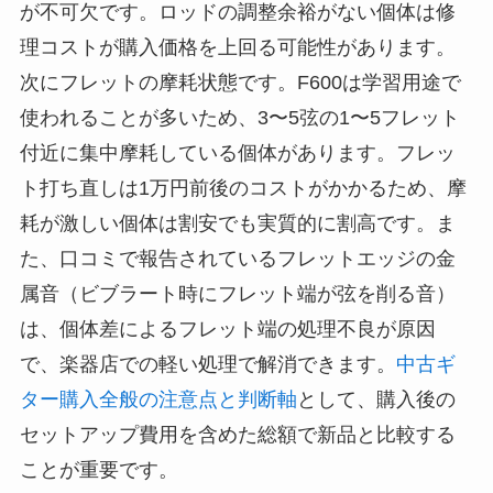
が不可欠です。ロッドの調整余裕がない個体は修
理コストが購入価格を上回る可能性があります。
次にフレットの摩耗状態です。F600は学習用途で
使われることが多いため、3〜5弦の1〜5フレット
付近に集中摩耗している個体があります。フレッ
ト打ち直しは1万円前後のコストがかかるため、摩
耗が激しい個体は割安でも実質的に割高です。ま
た、口コミで報告されているフレットエッジの金
属音（ビブラート時にフレット端が弦を削る音）
は、個体差によるフレット端の処理不良が原因
で、楽器店での軽い処理で解消できます。
中古ギ
ター購入全般の注意点と判断軸
として、購入後の
セットアップ費用を含めた総額で新品と比較する
ことが重要です。