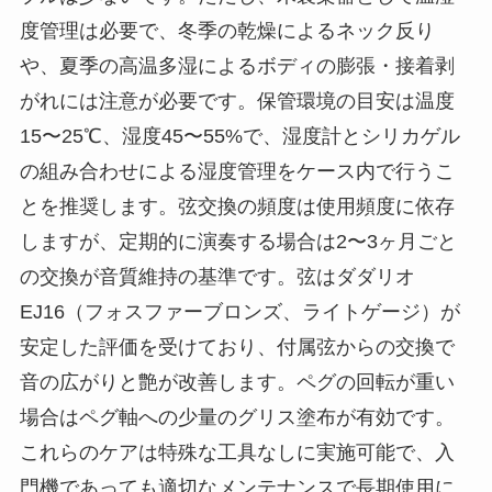
度管理は必要で、冬季の乾燥によるネック反り
や、夏季の高温多湿によるボディの膨張・接着剥
がれには注意が必要です。保管環境の目安は温度
15〜25℃、湿度45〜55%で、湿度計とシリカゲル
の組み合わせによる湿度管理をケース内で行うこ
とを推奨します。弦交換の頻度は使用頻度に依存
しますが、定期的に演奏する場合は2〜3ヶ月ごと
の交換が音質維持の基準です。弦はダダリオ
EJ16（フォスファーブロンズ、ライトゲージ）が
安定した評価を受けており、付属弦からの交換で
音の広がりと艶が改善します。ペグの回転が重い
場合はペグ軸への少量のグリス塗布が有効です。
これらのケアは特殊な工具なしに実施可能で、入
門機であっても適切なメンテナンスで長期使用に