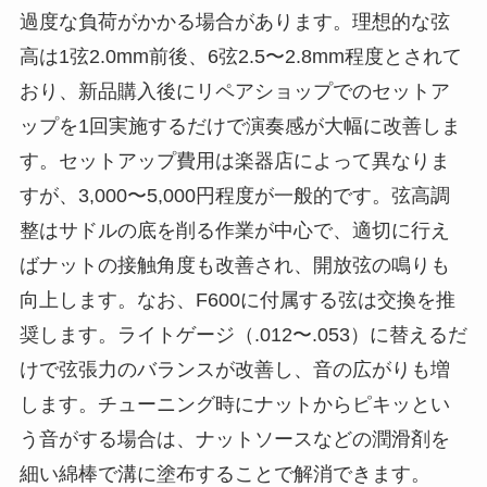
過度な負荷がかかる場合があります。理想的な弦
高は1弦2.0mm前後、6弦2.5〜2.8mm程度とされて
おり、新品購入後にリペアショップでのセットア
ップを1回実施するだけで演奏感が大幅に改善しま
す。セットアップ費用は楽器店によって異なりま
すが、3,000〜5,000円程度が一般的です。弦高調
整はサドルの底を削る作業が中心で、適切に行え
ばナットの接触角度も改善され、開放弦の鳴りも
向上します。なお、F600に付属する弦は交換を推
奨します。ライトゲージ（.012〜.053）に替えるだ
けで弦張力のバランスが改善し、音の広がりも増
します。チューニング時にナットからピキッとい
う音がする場合は、ナットソースなどの潤滑剤を
細い綿棒で溝に塗布することで解消できます。