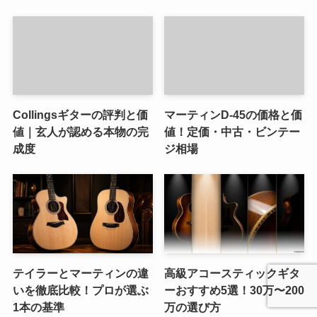
Collingsギターの評判と価
マーティンD-45の価格と価
値｜玄人が認める本物の完
値！定価・中古・ビンテー
成度
ジ相場
テイラーとマーティンの違
高級アコースティックギタ
いを徹底比較！プロが選ぶ
ーおすすめ5選！30万〜200
1本の基準
万の選び方