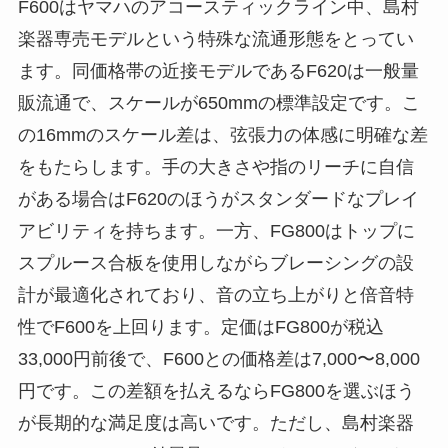
F600はヤマハのアコースティックライン中、島村
楽器専売モデルという特殊な流通形態をとってい
ます。同価格帯の近接モデルであるF620は一般量
販流通で、スケールが650mmの標準設定です。こ
の16mmのスケール差は、弦張力の体感に明確な差
をもたらします。手の大きさや指のリーチに自信
がある場合はF620のほうがスタンダードなプレイ
アビリティを持ちます。一方、FG800はトップに
スプルース合板を使用しながらブレーシングの設
計が最適化されており、音の立ち上がりと倍音特
性でF600を上回ります。定価はFG800が税込
33,000円前後で、F600との価格差は7,000〜8,000
円です。この差額を払えるならFG800を選ぶほう
が長期的な満足度は高いです。ただし、島村楽器