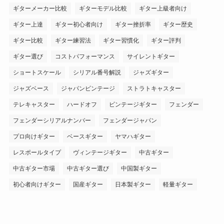
ギターメーカー比較
ギターモデル比較
ギター上級者向け
ギター上達
ギター初心者向け
ギター挫折率
ギター歴史
ギター比較
ギター練習法
ギター習慣化
ギター評判
ギター選び
コストパフォーマンス
サイレントギター
ショートスケール
シリアル番号解説
ジャズギター
ジャズベース
ジャパンビンテージ
ストラトキャスター
テレキャスター
ハードオフ
ビンテージギター
フェンダー
フェンダーシリアルナンバー
フェンダージャパン
プロ向けギター
ベースギター
ヤマハギター
レスポールタイプ
ヴィンテージギター
中古ギター
中古ギター市場
中古ギター選び
中国製ギター
初心者向けギター
国産ギター
日本製ギター
軽量ギター