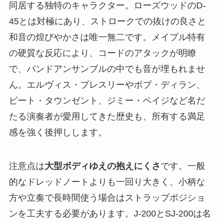
同居する独特のキャラクター。ローズウッドのD-
45とは対極にあり、ストロークでの抜けの良さと
和音の煌びやかさは唯一無二です。メイプル特有
の硬質な反応により、コードのアタックが明瞭
で、バンドアンサンブルの中でも音が埋もれませ
ん。エルヴィス・プレスリーやボブ・ディラン、
ピート・タウンゼント、ジミー・ペイジなど名だ
たる演奏者が愛用してきた歴史も、所有する満足
感を強く後押しします。
注意点は
大型ボディゆえの抱えにくさ
です。一般
的なドレッドノートよりも一回り大きく、小柄な
方や立奏で長時間使う場合はストラップポジショ
ンを工夫する必要があります。J-200とSJ-200は名