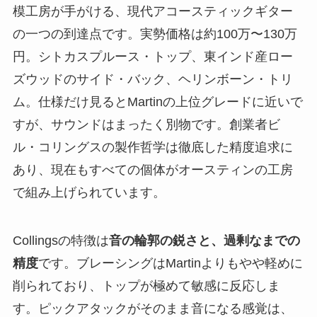
模工房が手がける、現代アコースティックギター
の一つの到達点です。実勢価格は約100万〜130万
円。シトカスプルース・トップ、東インド産ロー
ズウッドのサイド・バック、ヘリンボーン・トリ
ム。仕様だけ見るとMartinの上位グレードに近いで
すが、サウンドはまったく別物です。創業者ビ
ル・コリングスの製作哲学は徹底した精度追求に
あり、現在もすべての個体がオースティンの工房
で組み上げられています。
Collingsの特徴は
音の輪郭の鋭さと、過剰なまでの
精度
です。ブレーシングはMartinよりもやや軽めに
削られており、トップが極めて敏感に反応しま
す。ピックアタックがそのまま音になる感覚は、