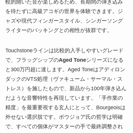
較的開いた音が楽しめるため、長期間の弾き込み
を待たずに高級アコギの世界を体験できます。ジ
ャズや現代フィンガースタイル、シンガーソング
ライターのバッキングとの相性が抜群です。
Touchstoneラインは比較的入手しやすいグレード
で、フラッグシップの
Aged Tone
シリーズになる
と300万円超に達します。Aged Toneはアディロン
ダックのVTS処理（ヴァキューム・サーマル・ス
トレス）を施したもので、新品から100年弾き込ん
だような音響特性を再現しています。
「手作業の
精度」を最重要視する玄人にとって、Bourgeoisは
外せない選択肢です。
ボウジョア氏の哲学は明確
で、すべての個体がマスターの手で最終調整され