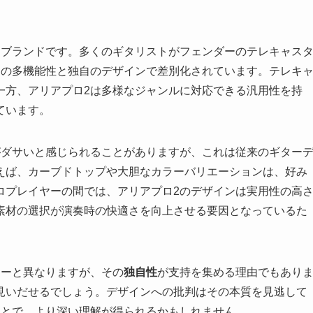
つブランドです。多くのギタリストがフェンダーのテレキャス
その多機能性と独自のデザインで差別化されています。テレキ
一方、アリアプロ2は多様なジャンルに対応できる汎用性を持
ています。
がダサいと感じられることがありますが、これは従来のギター
えば、カーブドトップや大胆なカラーバリエーションは、好み
ロプレイヤーの間では、アリアプロ2のデザインは実用性の高
素材の選択が演奏時の快適さを向上させる要因となっているた
ターと異なりますが、その
独自性
が支持を集める理由でもあり
見いだせるでしょう。デザインへの批判はその本質を見逃して
ことで、より深い理解が得られるかもしれません。