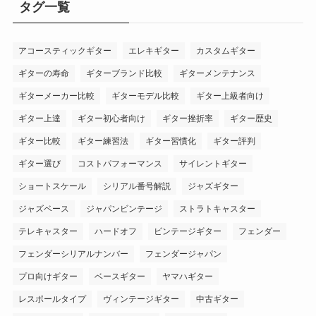
タグ一覧
アコースティックギター
エレキギター
カスタムギター
ギターの寿命
ギターブランド比較
ギターメンテナンス
ギターメーカー比較
ギターモデル比較
ギター上級者向け
ギター上達
ギター初心者向け
ギター挫折率
ギター歴史
ギター比較
ギター練習法
ギター習慣化
ギター評判
ギター選び
コストパフォーマンス
サイレントギター
ショートスケール
シリアル番号解説
ジャズギター
ジャズベース
ジャパンビンテージ
ストラトキャスター
テレキャスター
ハードオフ
ビンテージギター
フェンダー
フェンダーシリアルナンバー
フェンダージャパン
プロ向けギター
ベースギター
ヤマハギター
レスポールタイプ
ヴィンテージギター
中古ギター