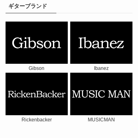
ギターブランド
Gibson
Ibanez
Rickenbacker
MUSICMAN