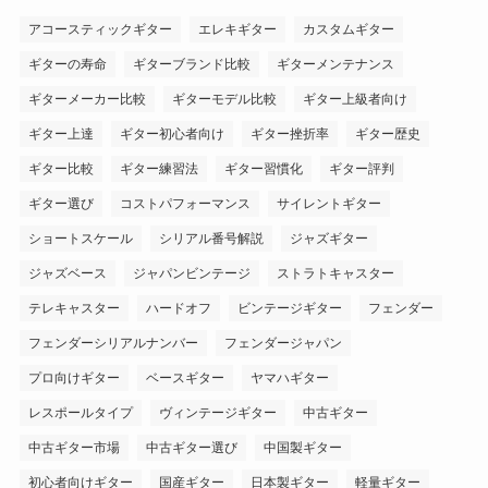
アコースティックギター
エレキギター
カスタムギター
ギターの寿命
ギターブランド比較
ギターメンテナンス
ギターメーカー比較
ギターモデル比較
ギター上級者向け
ギター上達
ギター初心者向け
ギター挫折率
ギター歴史
ギター比較
ギター練習法
ギター習慣化
ギター評判
ギター選び
コストパフォーマンス
サイレントギター
ショートスケール
シリアル番号解説
ジャズギター
ジャズベース
ジャパンビンテージ
ストラトキャスター
テレキャスター
ハードオフ
ビンテージギター
フェンダー
フェンダーシリアルナンバー
フェンダージャパン
プロ向けギター
ベースギター
ヤマハギター
レスポールタイプ
ヴィンテージギター
中古ギター
中古ギター市場
中古ギター選び
中国製ギター
初心者向けギター
国産ギター
日本製ギター
軽量ギター