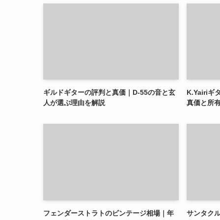
ギルドギターの評判と真価｜D-55の音と玄
K.Yai
人が選ぶ理由を解説
真価と所
フェンダーストラトのビンテージ相場｜年
サンタク