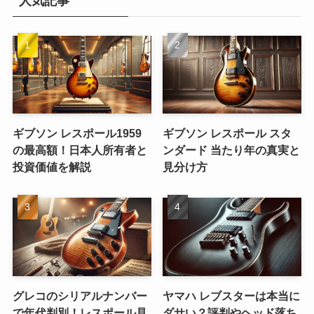
人気記事
ギブソン レスポール1959
ギブソン レスポール スタ
の最高額！日本人所有者と
ンダード 当たり年の真実と
投資価値を解説
見分け方
グレコのシリアルナンバー
ヤマハ レブスターは本当に
で年代判別！レスポール見
ダサい？評判やヘッド落ち