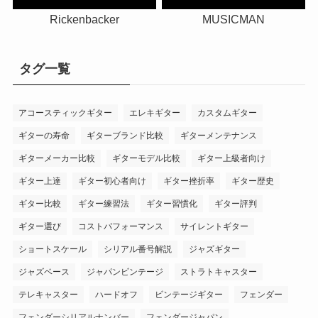
Rickenbacker
MUSICMAN
タグ一覧
アコースティックギター
エレキギター
カスタムギター
ギターの寿命
ギターブランド比較
ギターメンテナンス
ギターメーカー比較
ギターモデル比較
ギター上級者向け
ギター上達
ギター初心者向け
ギター挫折率
ギター歴史
ギター比較
ギター練習法
ギター習慣化
ギター評判
ギター選び
コストパフォーマンス
サイレントギター
ショートスケール
シリアル番号解説
ジャズギター
ジャズベース
ジャパンビンテージ
ストラトキャスター
テレキャスター
ハードオフ
ビンテージギター
フェンダー
フェンダーシリアルナンバー
フェンダージャパン