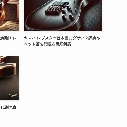
代判別！レ
ヤマハ レブスターは本当にダサい？評判や
ヘッド落ち問題を徹底解説
年代別の真