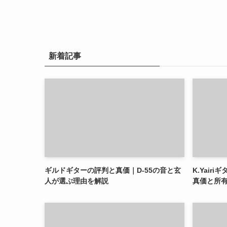
新着記事
ギルドギターの評判と真価｜D-55の音と玄
K.Yai
人が選ぶ理由を解説
真価と所