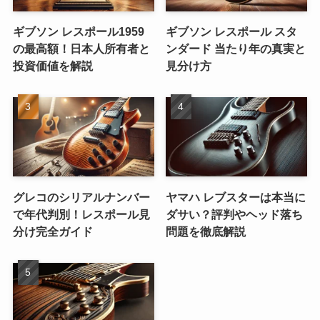
ギブソン レスポール1959
ギブソン レスポール スタ
の最高額！日本人所有者と
ンダード 当たり年の真実と
投資価値を解説
見分け方
グレコのシリアルナンバー
ヤマハ レブスターは本当に
で年代判別！レスポール見
ダサい？評判やヘッド落ち
分け完全ガイド
問題を徹底解説